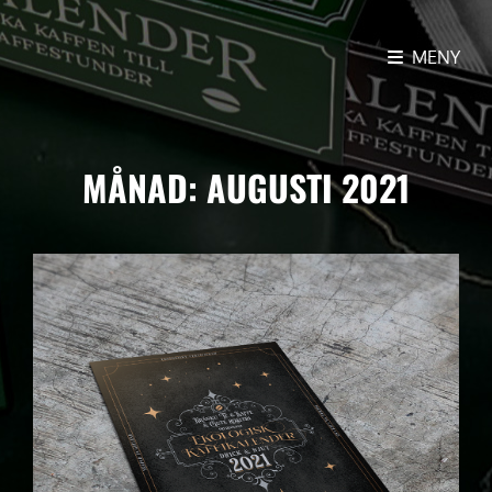
MENY
EKOLOGISK KAFFIKALENDER
24 Ekologiska Kaffesorter För 24 Sköna
Kaffestunder
MÅNAD:
AUGUSTI 2021